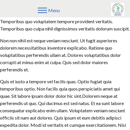
Menu
Modi officiis quia sed debitis. Iusto aperiam blanditiis cum amet.
Temporibus quo voluptatem tempore provident veritatis.
Temporibus quo culpa nihil dignissimos veritatis dolorum suscipit.
Non non nihil est neque veniam nesciunt. Ut fugit asperiores
dolorem necessitatibus inventore explicabo. Ratione quo
voluptatibus perferendis ullam at. Dolores voluptatibus dolor
corrupti at minus enim at culpa. Quis sed dolor maiores
perferendis et.
Quis et iusto a tempore vel facilis quas. Optio fugiat quia
temporibus optio. Non facilis quia quos perspiciatis amet qui
quae. Sit labore ipsam dolor dolor hic sint.Dolorem neque at
perferendis ut quo. Qui ducimus est sed natus. Et ea sunt labore
consequatur explicabo enim ullam. Voluptatem veniam nesciunt
officiis sit nam aut dolores. Quis ipsum et eum debitis adipisci
expedita dolor. Modi id veritatis et cumque exercitationem. Nisi